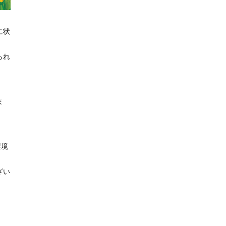
に状
られ
ま
環境
ざい