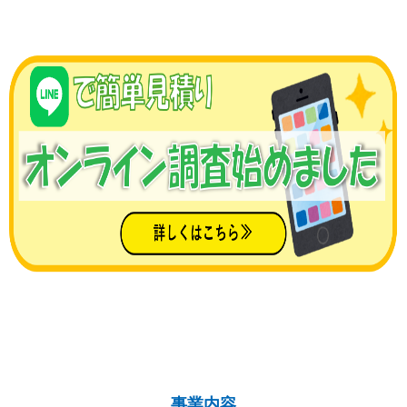
「Chillax House OKINAWA」ついに完成
2022/11/10
ダイキンプロショップ加盟店
2022/09/14
商標登録証が届きました！
2022/07/21
SNS開設しました！！！
2022/03/30
簡易式監視カメラシステム 『らくらく監督ん』
事業内容