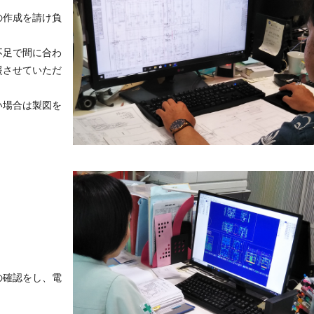
の作成を請け負
不足で間に合わ
援させていただ
い場合は製図を
の確認をし、電