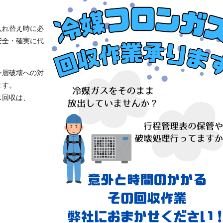
入れ替え時に必
安全・確実に代
ン層破壊への対
ます。
ス回収は、