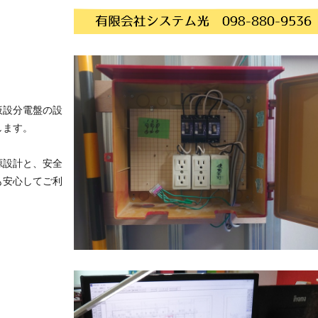
仮設分電盤の設
します。
源設計と、安全
も安心してご利